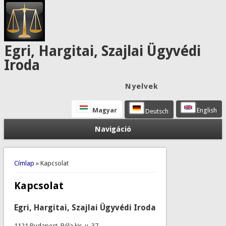
Egri, Hargitai, Szajlai Ügyvédi
Iroda
Nyelvek
Magyar
English
Deutsch
Navigáció
Jelenlegi hely
Címlap
» Kapcsolat
Kapcsolat
Egri, Hargitai, Szajlai Ügyvédi Iroda
1121 Budapest, Béla kir. u. 37