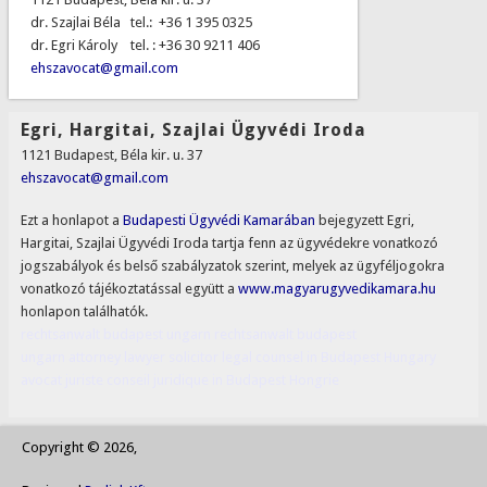
dr. Szajlai Béla tel.: +36 1 395 0325
dr. Egri Károly tel. : +36 30 9211 406
ehszavocat@gmail.com
Egri, Hargitai, Szajlai Ügyvédi Iroda
1121 Budapest, Béla kir. u. 37
ehszavocat@gmail.com
Ezt a honlapot a
Budapesti Ügyvédi Kamarában
bejegyzett Egri,
Hargitai, Szajlai Ügyvédi Iroda tartja fenn az ügyvédekre vonatkozó
jogszabályok és belső szabályzatok szerint, melyek az ügyféljogokra
vonatkozó tájékoztatással együtt a
www.magyarugyvedikamara.hu
honlapon találhatók.
rechtsanwalt budapest ungarn
rechtsanwalt
budapest
ungarn
attorney
lawyer
solicitor
legal counsel in Budapest
Hungary
avocat
juriste
conseil juridique in Budapest
Hongrie
Copyright © 2026,